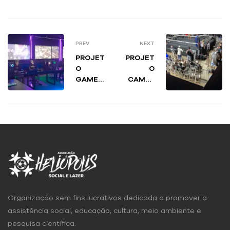
PREV
NEXT
PROJET
PROJET
O
O
GAMES
CAMPE
E-
ONATO
SPORTS
WAR
ESTA
MUAY
NO
THAI
HELIPA
Organização sem fins lucrativos dedicada a promover a
assistência social, educação, cultura, meio ambiente e
pesquisa científica.