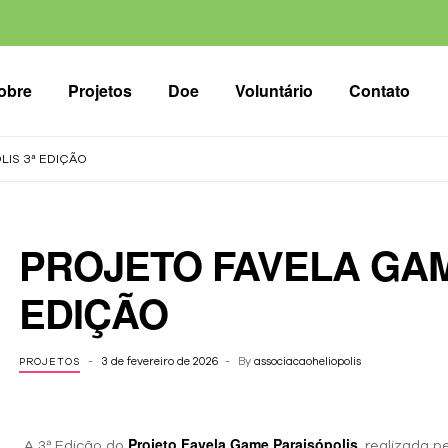
obre
Projetos
Doe
Voluntário
Contato
LIS 3ª EDIÇÃO
PROJETO FAVELA GAM
EDIÇÃO
3 de fevereiro de 2026
By
associacaoheliopolis
PROJETOS
Projeto Favela Game Paraisópolis
A 3ª Edição do
, realizada 