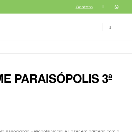
Contato
E PARAISÓPOLIS 3ª
pela Associação Heliópolis Social e Lazer em parceria com a