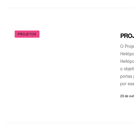
PROJ
PROJETOS
O Proje
Heliópo
Heliópo
o objet
portas 
por es
23 de ou