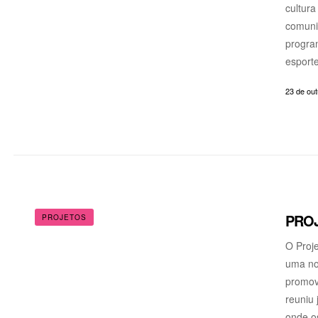
cultura
comunid
program
esporte
23 de ou
PROJ
PROJETOS
O Proje
uma no
promov
reuniu
onde os