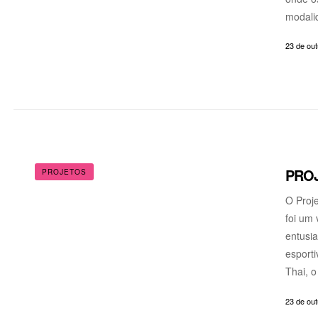
modali
23 de ou
PRO
PROJETOS
O Proje
foi um 
entusia
esporti
Thai, 
23 de ou