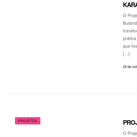
KARA
O Proje
Butantã
transfo
prática
que tiv
[…]
23 de ou
PROJ
PROJETOS
O Proje