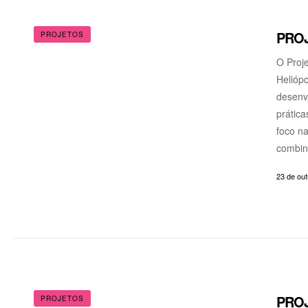
PROJ
PROJETOS
O Proje
Heliópo
desenv
prática
foco na
combin
23 de ou
PROJ
PROJETOS