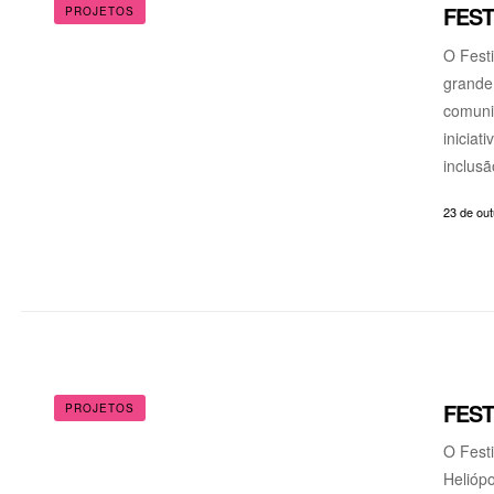
FEST
PROJETOS
O Festi
grande 
comuni
iniciat
inclusã
23 de ou
FEST
PROJETOS
O Festi
Heliópo