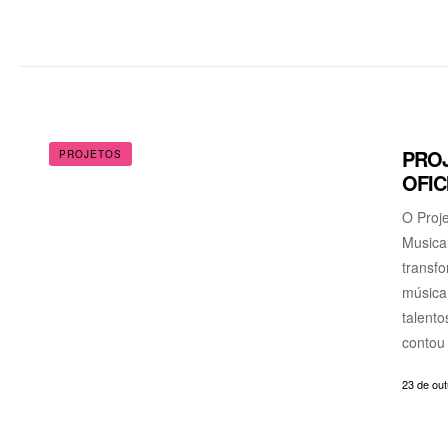
PROJ
PROJETOS
OFIC
O Proje
Musical
transf
música 
talento
contou
23 de ou