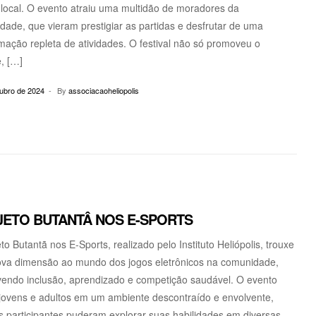
 local. O evento atraiu uma multidão de moradores da
ade, que vieram prestigiar as partidas e desfrutar de uma
ação repleta de atividades. O festival não só promoveu o
, […]
tubro de 2024
By
associacaoheliopolis
ETO BUTANTÂ NOS E-SPORTS
to Butantã nos E-Sports, realizado pelo Instituto Heliópolis, trouxe
va dimensão ao mundo dos jogos eletrônicos na comunidade,
endo inclusão, aprendizado e competição saudável. O evento
 jovens e adultos em um ambiente descontraído e envolvente,
 participantes puderam explorar suas habilidades em diversas