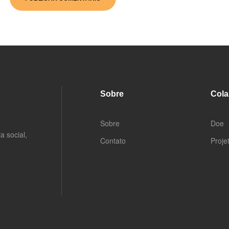
Sobre
Cola
Sobre
Doe
a social,
Contato
Proje