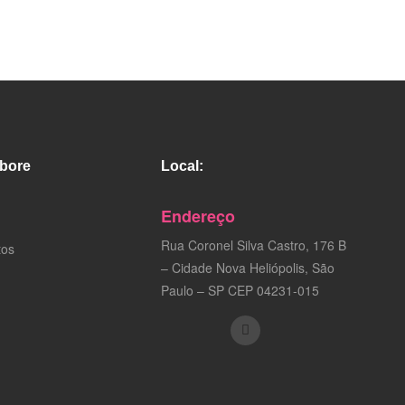
bore
Local:
Endereço
Rua Coronel Silva Castro, 176 B
tos
– Cidade Nova Heliópolis, São
Paulo – SP CEP 04231-015